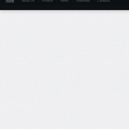
Home
About Us
Prodcts
News
Download
Contacts