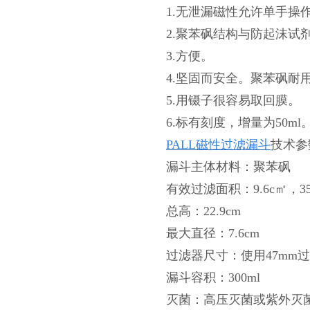
1.无泄漏磁性允许单手操
2.聚苯砜结构与防起沫试
3.方便。
4.坚固而安全。聚苯砜耐
5.用镊子很容易取回膜。
6.标有刻度，增量为50ml
PALL磁性过滤漏斗
技术参
漏斗主体材料：聚苯砜
有效过滤面积：9.6c㎡，3
总高：22.9cm
最大直径：7.6cm
过滤器尺寸：使用47mm
漏斗容积：300ml
灭菌：高压灭菌或紫外灭