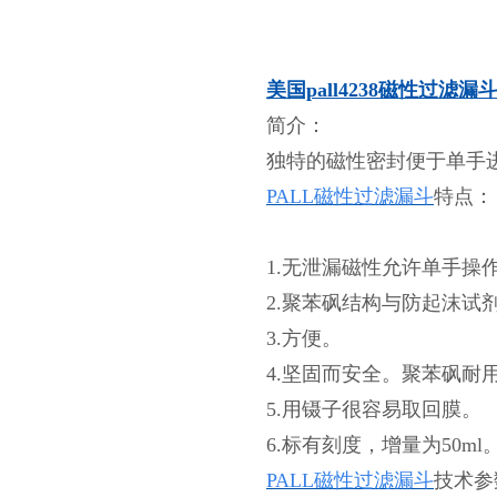
美国pall4238磁性过滤漏
简介：
独特的磁性密封便于单手进
PALL磁性过滤漏斗
特点：
1.无泄漏磁性允许单手操
2.聚苯砜结构与防起沫试
3.方便。
4.坚固而安全。聚苯砜耐
5.用镊子很容易取回膜。
6.标有刻度，增量为50ml
PALL磁性过滤漏斗
技术参