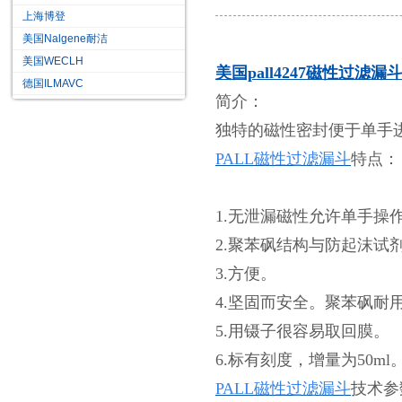
上海博登
美国Nalgene耐洁
美国WECLH
美国pall4247磁性过滤漏
德国ILMAVC
简介：
独特的磁性密封便于单手进
PALL磁性过滤漏斗
特点：
1.无泄漏磁性允许单手操
2.聚苯砜结构与防起沫试
3.方便。
4.坚固而安全。聚苯砜耐
5.用镊子很容易取回膜。
6.标有刻度，增量为50ml
PALL磁性过滤漏斗
技术参