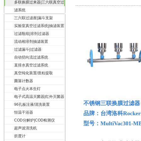
多联换膜过来器|三六联真空过
滤系统
三六联过滤座|漏斗支架
实验室真空过滤系统|抽滤装置
过滤瓶组|溶剂过滤器
流动相溶剂抽滤装置
过滤漏斗|过滤器
自动切向流过滤系统
直排水真空过滤系统
真空纯化装置/质粒提取
菌落计数器
电子点火本生灯
电子式高温灭菌器|红外灭菌器
不锈钢
三
联换膜过滤器
96孔板注液/清洗装置
恒温干浴器
品牌：台湾洛科
Rocker
COD分解炉|COD检测仪
型号：
MultiVac301
超声波清洗机
折度计