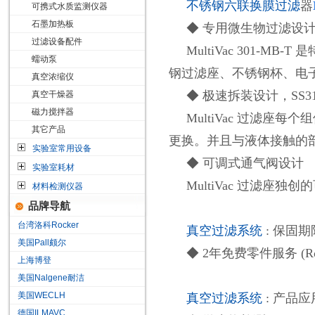
不锈钢六联换膜过滤
器
可携式水质监测仪器
石墨加热板
◆ 专用微生物过滤设
过滤设备配件
MultiVac
3
01-MB-
蠕动泵
钢过滤座、不锈钢杯、电
真空浓缩仪
◆ 极速拆装设计，SS3
真空干燥器
磁力搅拌器
MultiVac 过滤
其它产品
更换。并且与液体接触的部
实验室常用设备
◆ 可调式通气阀设计
实验室耗材
MultiVac 过滤
材料检测仪器
品牌导航
台湾洛科Rocker
真空过滤
系统
: 保固期
美国Pall颇尔
◆ 2年免费零件服务 (Rock
上海博登
美国Nalgene耐洁
美国WECLH
真空过滤
系统
: 产品应
德国ILMAVC