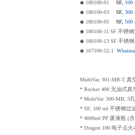
◆ 180100-01
SF,
10
◆ 180100-03
SF,
30
◆ 180100-05
SF,
50
◆ 180100-11 SF 不
◆ 180100-13 SF 不锈
◆
167100-52-1
Whatma
MultiVac
3
01-MB-T
* Rocker 400 无油式
* MultiVac
3
00-MB,
3
* SF, 100 ml 不锈钢
* 4000ml PP 废液瓶 
* Dragon 100 电子